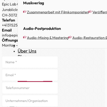
Musikverlag
Epic Lab GmbH,
Jurablickweg 8E,
Zusammenarbeit mit Filmkomponisten
Veröffen
CH-3072 Ostermundigen
Telefon
+41315256080
Audio-Postproduktion
Email
info@epiclabmedia.com
Audio-Mixing & Mastering
Audio-Restauration 
Öffnungszeiten
Portfolio
Montag – Freitag: 9:00 – 18:00 Uhr (MEZ)
Über Uns
Blog
+41315256080
Kontakt