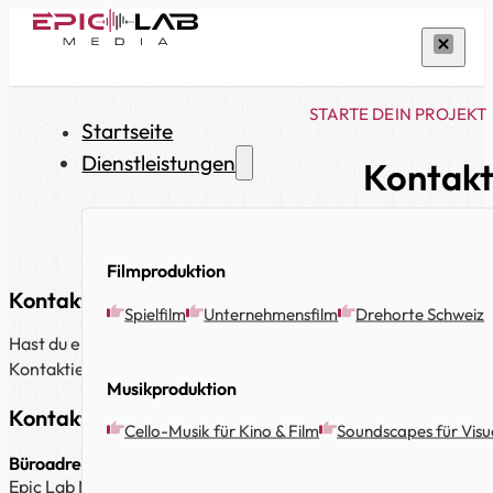
STARTE DEIN PROJEKT
Startseite
Dienstleistungen
Kontakt
Filmproduktion
Kontaktiere uns
Spielfilm
Unternehmensfilm
Drehorte Schweiz
Hast du ein Projekt im Kopf? Ob ein überzeugender Unternehme
Kontaktiere Epic Lab Media und lass uns gemeinsam etwas Au
Musikproduktion
Kontaktinformationen
Cello-Musik für Kino & Film
Soundscapes für Visue
Büroadresse
Epic Lab Media,