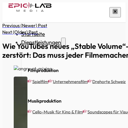
Previous (Newer) Post
Next (Older) Post
Startseite
Dienstleistungen
Wie YouTubes neues „Stable Volume“
zerstört: Das muss jeder Filmemacher
Filmproduktion
Spielfilm
Unternehmensfilm
Drehorte Schweiz
Musikproduktion
Cello-Musik für Kino & Film
Soundscapes für Visue