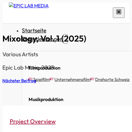
Startseite
Mixology, Vol. 1 (2025)
Dienstleistungen
Various Artists
Epic Lab Music, 2025
Filmproduktion
Spielfilm
Unternehmensfilm
Drehorte Schweiz
Nächster Beitrag
Musikproduktion
Cello-Musik für Kino & Film
Soundscapes für Visue
Project Overview
Musikverlag