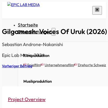
Startseite
Gilgamesh: Voices Of Uruk (2026)
Dienstleistungen
Sebastian Androne-Nakanishi
Epic Lab Music, 2026
Filmproduktion
Spielfilm
Unternehmensfilm
Drehorte Schweiz
Vorheriger Beitrag
Musikproduktion
Cello-Musik für Kino & Film
Soundscapes für Visue
Project Overview
Musikverlag